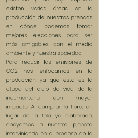
existen varias áreas en la
producción de nuestras prendas
en dónde podemos tomar
mejores elecciones para ser
más amigables con el medio
ambiente y nuestra sociedad.
Para reducir las emisiones de
CO2 nos enfocamos en la
producción, ya que esta es la
etapa del ciclo de vida de la
indumentaria con mayor
impacto. Al comprar la fibra, en
lugar de la tela ya elaborada,
apoyamos a nuestro planeta
interviniendo en el proceso de la